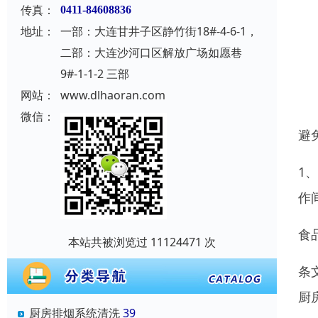
传真：
0411-84608836
地址：
一部：大连甘井子区静竹街18#-4-6-1，
二部：大连沙河口区解放广场如愿巷
9#-1-1-2 三部
网站：
www.dlhaoran.com
微信：
避
1
作
食
本站共被浏览过 11124471 次
条
厨
厨房排烟系统清洗
39