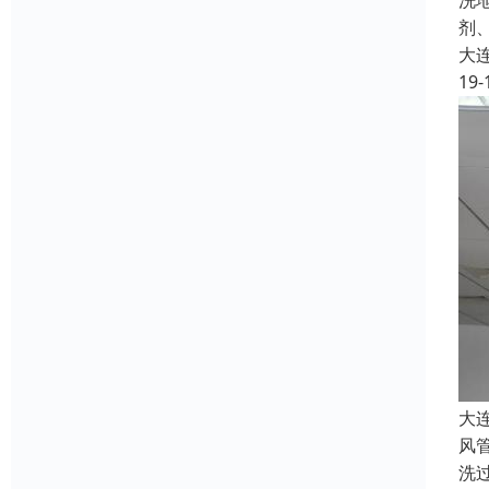
洗
剂
大
19-
大
风
洗