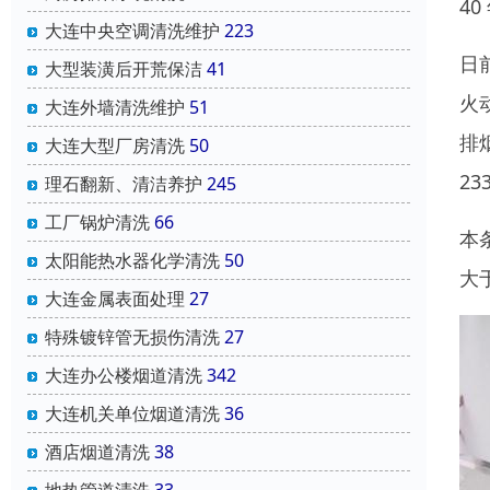
4
大连中央空调清洗维护
223
日
大型装潢后开荒保洁
41
火
大连外墙清洗维护
51
排
大连大型厂房清洗
50
2
理石翻新、清洁养护
245
工厂锅炉清洗
66
本
太阳能热水器化学清洗
50
大
大连金属表面处理
27
特殊镀锌管无损伤清洗
27
大连办公楼烟道清洗
342
大连机关单位烟道清洗
36
酒店烟道清洗
38