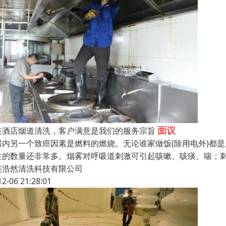
面议
连酒店烟道清洗，客户满意是我们的服务宗旨
房内另一个致癌因素是燃料的燃烧。无论谁家做饭(除用电外)都是
生的数量还非常多。烟雾对呼吸道刺激可引起咳嗽、咳痰、喘；
连浩然清洗科技有限公司
12-06 21:28:01