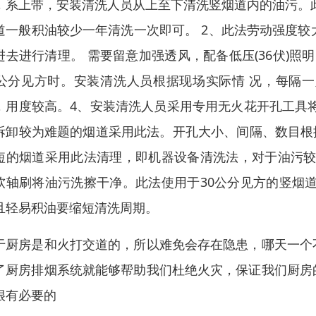
，系上带，安装清洗人员从上至下清洗竖烟道内的油污。
道一般积油较少一年清洗一次即可。 2、此法劳动强度较
进去进行清理。 需要留意加强透风，配备低压(36伏)
0公分见方时。安装清洗人员根据现场实际情 况，每隔
，用度较高。4、安装清洗人员采用专用无火花开孔工具
拆卸较为难题的烟道采用此法。开孔大小、间隔、数目根
短的烟道采用此法清理，即机器设备清洗法，对于油污较
软轴刷将油污洗擦干净。此法使用于30公分见方的竖烟
且轻易积油要缩短清洗周期。
于厨房是和火打交道的，所以难免会存在隐患，哪天一个
了厨房排烟系统就能够帮助我们杜绝火灾，保证我们厨房
很有必要的