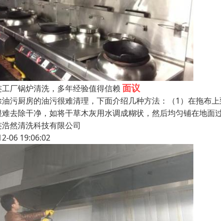
面议
连工厂锅炉清洗，多年经验值得信赖
除油污厨房的油污很难清理，下面介绍几种方法：（1）在拖布上
很难去除干净，如将干草木灰用水调成糊状，然后均匀铺在地面
连浩然清洗科技有限公司
12-06 19:06:02