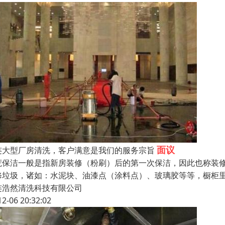
面议
连大型厂房清洗，客户满意是我们的服务宗旨
荒保洁一般是指新房装修（粉刷）后的第一次保洁，因此也称装
修垃圾，诸如：水泥块、油漆点（涂料点）、玻璃胶等等，橱柜
连浩然清洗科技有限公司
12-06 20:32:02