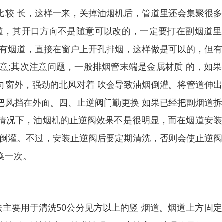
比较 长，这样一来，关掉油烟机后，管道里还会集聚很
道，其开口方向不是随意可以改的，一定要打在副烟道里
原有烟道，直接在窗户上开孔排烟，这样做是可以的，但
意;其次注意问题，一般排烟管末端是金属材质 的，如
向窗外，强劲的北风对着 吹会导致油烟倒灌。将管道伸
把风挡在外面。四、止逆阀门勤更换 如果已经把副烟道
情况下，油烟机的止逆阀效果不是很明显，而在烟道安装
内倒灌。不过，安装止逆阀后要定期清洗，否则会使止逆
换一次。
主要用于清洗50公分见方以上的竖 烟道。烟道上方固