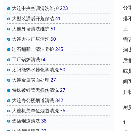
分
大连中央空调清洗维护
223
排
大型装潢后开荒保洁
41
三
大连外墙清洗维护
51
需
大连大型厂房清洗
50
理石翻新、清洁养护
245
洞
工厂锅炉清洗
66
后
太阳能热水器化学清洗
50
或
大连金属表面处理
27
阀
特殊镀锌管无损伤清洗
27
开
大连办公楼烟道清洗
342
厨
大连机关单位烟道清洗
36
酒店烟道清洗
38
1