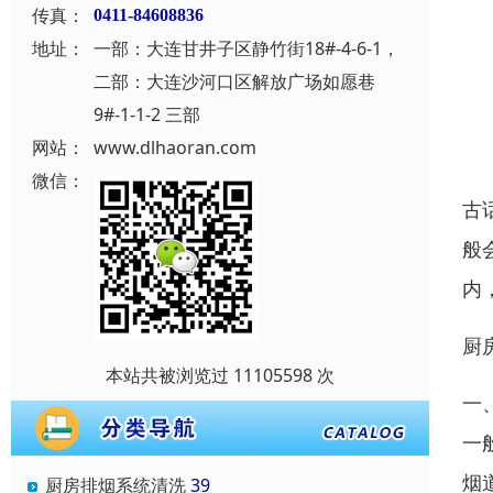
传真：
0411-84608836
地址：
一部：大连甘井子区静竹街18#-4-6-1，
二部：大连沙河口区解放广场如愿巷
9#-1-1-2 三部
网站：
www.dlhaoran.com
微信：
古
般
内
厨
本站共被浏览过 11105598 次
一
一
烟
厨房排烟系统清洗
39