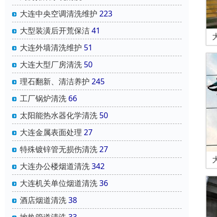
大连中央空调清洗维护
223
大型装潢后开荒保洁
41
大连外墙清洗维护
51
大连大型厂房清洗
50
理石翻新、清洁养护
245
工厂锅炉清洗
66
太阳能热水器化学清洗
50
大连金属表面处理
27
特殊镀锌管无损伤清洗
27
大连办公楼烟道清洗
342
大连机关单位烟道清洗
36
酒店烟道清洗
38