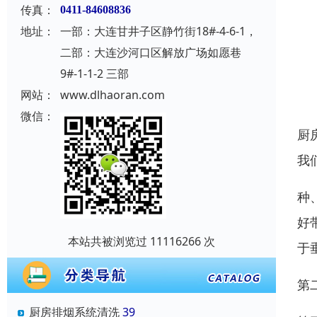
传真：
0411-84608836
地址：
一部：大连甘井子区静竹街18#-4-6-1，
二部：大连沙河口区解放广场如愿巷
9#-1-1-2 三部
网站：
www.dlhaoran.com
微信：
厨
我
种
好
本站共被浏览过 11116266 次
于
第
厨房排烟系统清洗
39