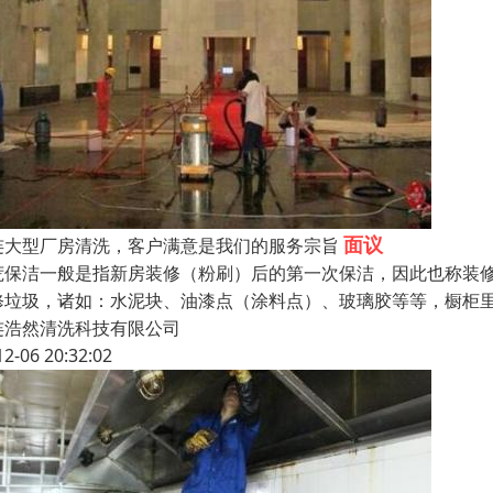
面议
连大型厂房清洗，客户满意是我们的服务宗旨
荒保洁一般是指新房装修（粉刷）后的第一次保洁，因此也称装
修垃圾，诸如：水泥块、油漆点（涂料点）、玻璃胶等等，橱柜
连浩然清洗科技有限公司
12-06 20:32:02