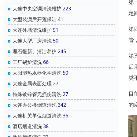
第
大连中央空调清洗维护
223
定
大型装潢后开荒保洁
41
第
大连外墙清洗维护
51
管
大连大型厂房清洗
50
理石翻新、清洁养护
245
第
工厂锅炉清洗
66
后
太阳能热水器化学清洗
50
类
大连金属表面处理
27
目
特殊镀锌管无损伤清洗
27
的
大连办公楼烟道清洗
342
大连机关单位烟道清洗
36
酒店烟道清洗
38