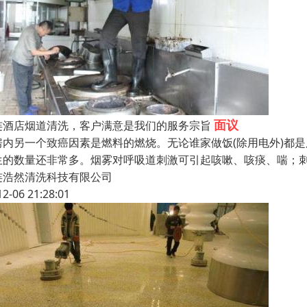
面议
连酒店烟道清洗，客户满意是我们的服务宗旨
房内另一个致癌因素是燃料的燃烧。无论谁家做饭(除用电外)都是
生的数量还非常多。烟雾对呼吸道刺激可引起咳嗽、咳痰、喘；
连浩然清洗科技有限公司
12-06 21:28:01