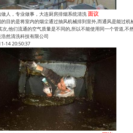
面议
信做人，专业做事，大连厨房排烟系统清洗
烟的目的是将室内的烟尘通过抽风机械排到室外,而通风是能过机
,其次,他们流通的空气质量是不同的,所以不能使用同一个管道,不
连浩然清洗科技有限公司
11-14 20:50:37