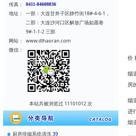
传真：
0411-84608836
地址：
一部：大连甘井子区静竹街18#-4-6-1，
二部：大连沙河口区解放广场如愿巷
9#-1-1-2 三部
网站：
www.dlhaoran.com
微信：
价
烟
房
烟
本站共被浏览过 11101012 次
进
烟
厨房排烟系统清洗
39