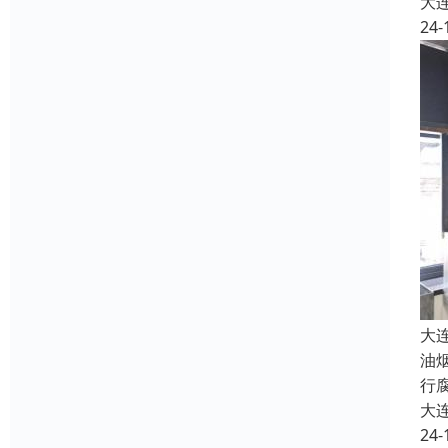
大
24-
大
油
行
大
24-