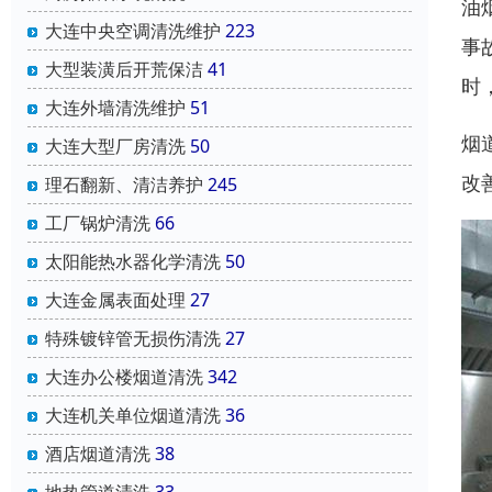
油
大连中央空调清洗维护
223
事
大型装潢后开荒保洁
41
时
大连外墙清洗维护
51
烟
大连大型厂房清洗
50
改
理石翻新、清洁养护
245
工厂锅炉清洗
66
太阳能热水器化学清洗
50
大连金属表面处理
27
特殊镀锌管无损伤清洗
27
大连办公楼烟道清洗
342
大连机关单位烟道清洗
36
酒店烟道清洗
38