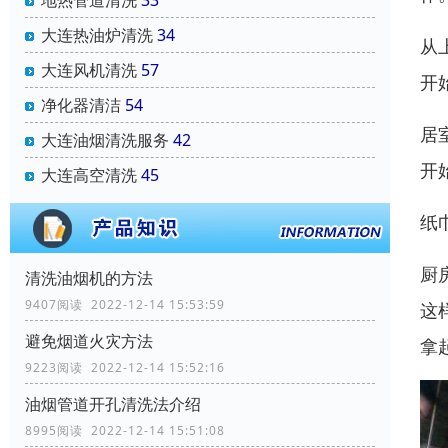
地热管道清洗
33
大连热油炉清洗
34
从
大连风机清洗
57
开
净化器清洁
54
居
大连油烟清洗服务
42
开
大连高空清洗
45
纸
厨
清洗油烟机的方法
9407阅读 2022-12-14 15:53:59
这
避免烟道火灾方法
拿
9223阅读 2022-12-14 15:52:16
油烟管道开孔清洗法介绍
8995阅读 2022-12-14 15:51:08