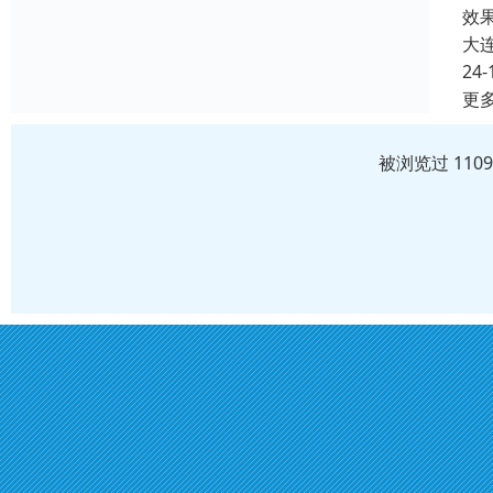
效
大
24-
更
被浏览过 110