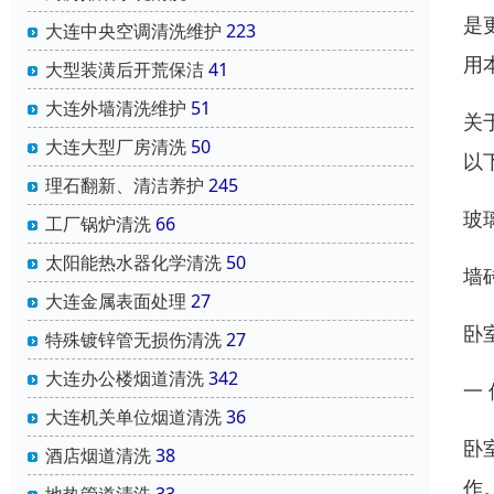
是
大连中央空调清洗维护
223
用
大型装潢后开荒保洁
41
大连外墙清洗维护
51
关
大连大型厂房清洗
50
以
理石翻新、清洁养护
245
玻
工厂锅炉清洗
66
太阳能热水器化学清洗
50
墙
大连金属表面处理
27
卧
特殊镀锌管无损伤清洗
27
大连办公楼烟道清洗
342
一
大连机关单位烟道清洗
36
卧
酒店烟道清洗
38
作