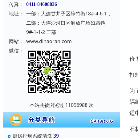
传真：
0411-84608836
地址：
一部：大连甘井子区静竹街18#-4-6-1，
二部：大连沙河口区解放广场如愿巷
9#-1-1-2 三部
网站：
www.dlhaoran.com
微信：
价
打
为
隔
本站共被浏览过 11096988 次
适
石
厨房排烟系统清洗
39