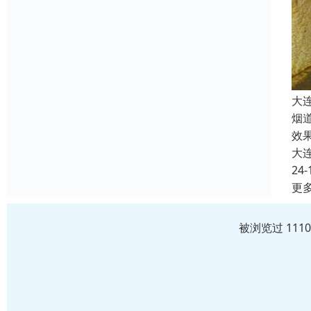
大
烟
效
大
24-
更
被浏览过 111