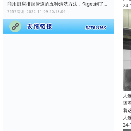
商用厨房排烟管道的五种清洗方法，你get到了吗？
24-
7557阅读 2022-11-09 20:13:06
大
随
着
大
24-