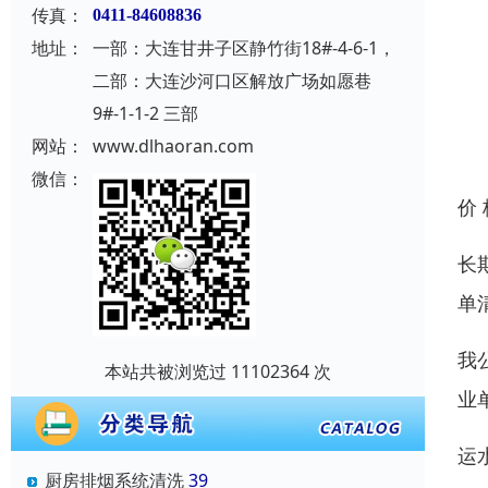
传真：
0411-84608836
地址：
一部：大连甘井子区静竹街18#-4-6-1，
二部：大连沙河口区解放广场如愿巷
9#-1-1-2 三部
网站：
www.dlhaoran.com
微信：
价
长
单
我
本站共被浏览过 11102364 次
业
运
厨房排烟系统清洗
39