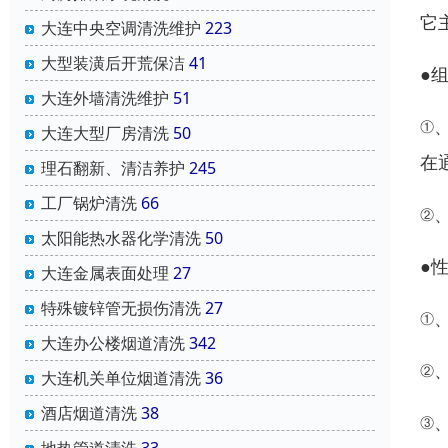
它
大连中央空调清洗维护
223
大型装潢后开荒保洁
41
●
大连外墙清洗维护
51
①
大连大型厂房清洗
50
在
理石翻新、清洁养护
245
工厂锅炉清洗
66
②
太阳能热水器化学清洗
50
●
大连金属表面处理
27
特殊镀锌管无损伤清洗
27
①
大连办公楼烟道清洗
342
②
大连机关单位烟道清洗
36
酒店烟道清洗
38
③