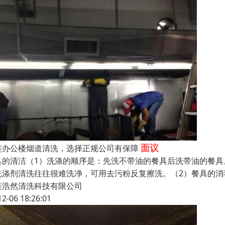
面议
连办公楼烟道清洗，选择正规公司有保障
具的清洁（1）洗涤的顺序是：先洗不带油的餐具后洗带油的餐
洗涤剂清洗往往很难洗净，可用去污粉反复擦洗。（2）餐具的
连浩然清洗科技有限公司
12-06 18:26:01