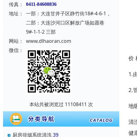
传真：
0411-84608836
地址：
一部：大连甘井子区静竹街18#-4-6-1，
二部：大连沙河口区解放广场如愿巷
9#-1-1-2 三部
网站：
www.dlhaoran.com
微信：
价
1
2
本站共被浏览过 11108411 次
地
清
健
厨房排烟系统清洗
39