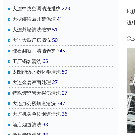
大连中央空调清洗维护
223
地
大型装潢后开荒保洁
41
道
大连外墙清洗维护
51
众
大连大型厂房清洗
50
理石翻新、清洁养护
245
工厂锅炉清洗
66
太阳能热水器化学清洗
50
大连金属表面处理
27
特殊镀锌管无损伤清洗
27
大连办公楼烟道清洗
342
大连机关单位烟道清洗
36
酒店烟道清洗
38