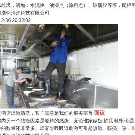
修垃圾，诸如：水泥块、油漆点（涂料点）、玻璃胶等等，橱柜
连浩然清洗科技有限公司
12-06 20:32:02
面议
连酒店烟道清洗，客户满意是我们的服务宗旨
房内另一个致癌因素是燃料的燃烧。无论谁家做饭(除用电外)都是
生的数量还非常多。烟雾对呼吸道刺激可引起咳嗽、咳痰、喘；