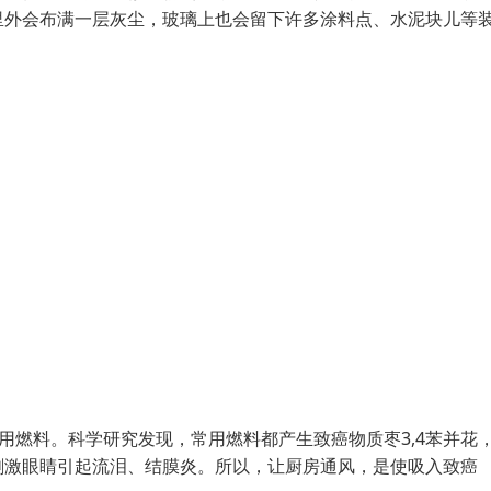
里外会布满一层灰尘，玻璃上也会留下许多涂料点、水泥块儿等
用燃料。科学研究发现，常用燃料都产生致癌物质枣3,4苯并花
刺激眼睛引起流泪、结膜炎。所以，让厨房通风，是使吸入致癌