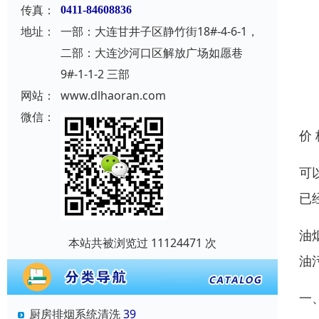
传真：
0411-84608836
地址：
一部：大连甘井子区静竹街18#-4-6-1，
二部：大连沙河口区解放广场如愿巷
9#-1-1-2 三部
网站：
www.dlhaoran.com
微信：
价
可
已
油
本站共被浏览过 11124471 次
油
一
厨房排烟系统清洗
39