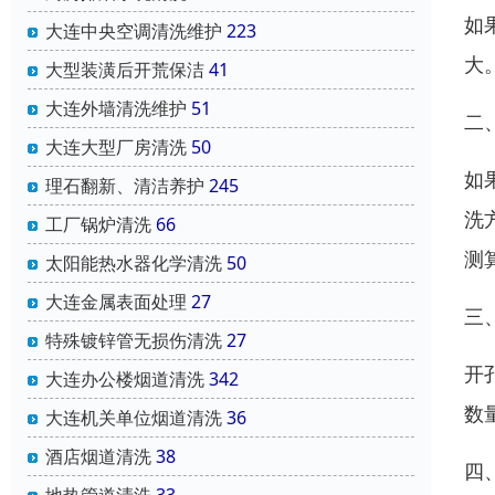
如
大连中央空调清洗维护
223
大
大型装潢后开荒保洁
41
大连外墙清洗维护
51
二
大连大型厂房清洗
50
如
理石翻新、清洁养护
245
洗
工厂锅炉清洗
66
测
太阳能热水器化学清洗
50
大连金属表面处理
27
三
特殊镀锌管无损伤清洗
27
开
大连办公楼烟道清洗
342
数
大连机关单位烟道清洗
36
酒店烟道清洗
38
四