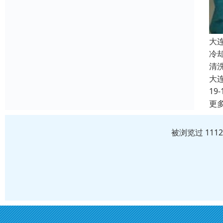
大
冷
清
大
19-
更
被浏览过 111