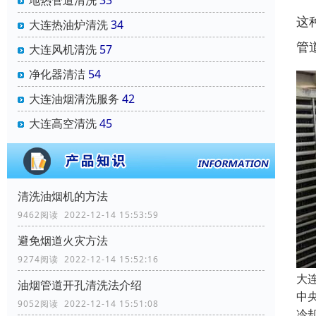
地热管道清洗
33
这
大连热油炉清洗
34
管
大连风机清洗
57
净化器清洁
54
大连油烟清洗服务
42
大连高空清洗
45
清洗油烟机的方法
9462阅读 2022-12-14 15:53:59
避免烟道火灾方法
9274阅读 2022-12-14 15:52:16
大
油烟管道开孔清洗法介绍
中
9052阅读 2022-12-14 15:51:08
冷