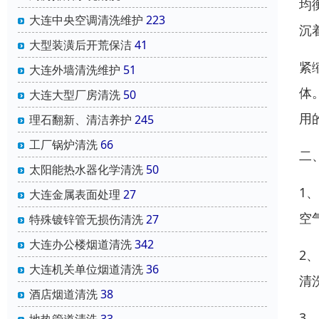
均
大连中央空调清洗维护
223
沉
大型装潢后开荒保洁
41
紧
大连外墙清洗维护
51
体
大连大型厂房清洗
50
用
理石翻新、清洁养护
245
工厂锅炉清洗
66
二
太阳能热水器化学清洗
50
1
大连金属表面处理
27
空
特殊镀锌管无损伤清洗
27
大连办公楼烟道清洗
342
2
大连机关单位烟道清洗
36
清
酒店烟道清洗
38
3