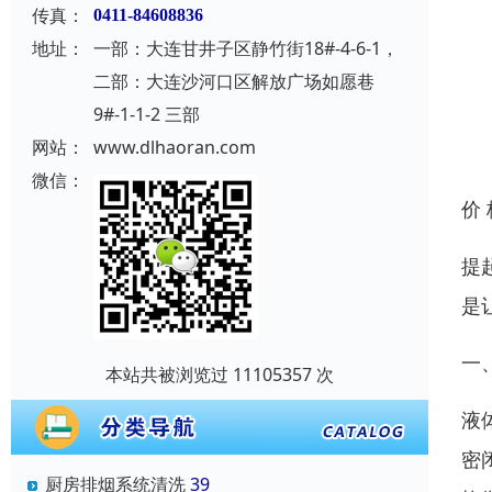
传真：
0411-84608836
地址：
一部：大连甘井子区静竹街18#-4-6-1，
二部：大连沙河口区解放广场如愿巷
9#-1-1-2 三部
网站：
www.dlhaoran.com
微信：
价
提
是
一
本站共被浏览过 11105357 次
液
密
厨房排烟系统清洗
39