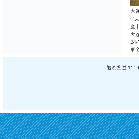
大
①
磨
大
24-
更
被浏览过 111